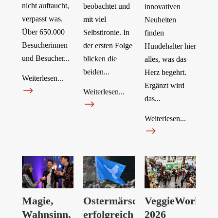
nicht auftaucht,
beobachtet und
innovativen
verpasst was.
mit viel
Neuheiten
Über 650.000
Selbstironie. In
finden
Besucherinnen
der ersten Folge
Hundehalter hier
und Besucher...
blicken die
alles, was das
beiden...
Herz begehrt.
Weiterlesen...
Ergänzt wird
$
Weiterlesen...
das...
$
Weiterlesen...
$
Magie,
Ostermärsche
VeggieWorld
Wahnsinn,
erfolgreich
2026