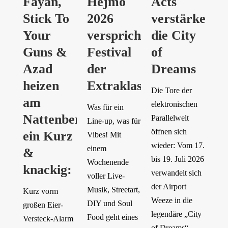
Fayan,
Hejmo
Acts
Stick To
2026
verstärken
Your
verspricht
die City
Guns &
Festival
of
Azad
der
Dreams
heizen
Extraklasse
Die Tore der
am
elektronischen
Was für ein
Nattenberg
Parallelwelt
Line-up, was für
öffnen sich
ein Kurz
Vibes! Mit
wieder: Vom 17.
einem
&
bis 19. Juli 2026
Wochenende
knackig:
verwandelt sich
voller Live-
der Airport
Musik, Streetart,
Kurz vorm
Weeze in die
DIY und Soul
großen Eier-
legendäre „City
Food geht eines
Versteck-Alarm
of Dreams“.