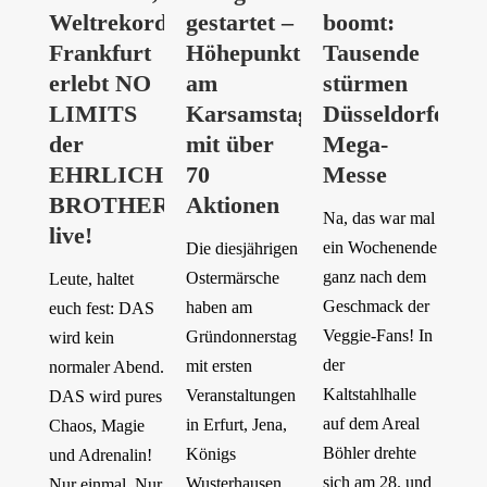
Weltrekord?
gestartet –
boomt:
Frankfurt
Höhepunkt
Tausende
erlebt NO
am
stürmen
LIMITS
Karsamstag
Düsseldorfer
der
mit über
Mega-
EHRLICH
70
Messe
BROTHERS
Aktionen
Na, das war mal
live!
ein Wochenende
Die diesjährigen
ganz nach dem
Ostermärsche
Leute, haltet
Geschmack der
haben am
euch fest: DAS
Veggie-Fans! In
Gründonnerstag
wird kein
der
mit ersten
normaler Abend.
Kaltstahlhalle
Veranstaltungen
DAS wird pures
auf dem Areal
in Erfurt, Jena,
Chaos, Magie
Böhler drehte
Königs
und Adrenalin!
sich am 28. und
Wusterhausen
Nur einmal. Nur