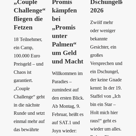
„Couple
Promis
Dschungelkron
Challenge“
kämpfen
2026
fliegen die
bei
Zwölf mehr
Fetzen
„Promis
oder weniger
unter
bekannte
18 Teilnehmer,
Palmen“
Gesichter, ein
ein Camp,
um Geld
großes
100.000 Euro
und Macht
Versprechen und
Preisgeld – und
ein Dschungel,
Chaos ist
Willkommen im
der keine Gnade
garantiert.
Paradies –
kennt: In der 19.
„Couple
zumindest auf
Staffel von „Ich
Challenge“ geht
den ersten Blick.
bin ein Star –
in die nächste
Ab Montag, 9.
Holt mich hier
Runde und setzt
Februar, heißt es
raus!“ geht es
einmal mehr auf
auf SAT.1 und
wieder um alles.
das bewährte
Joyn wieder: