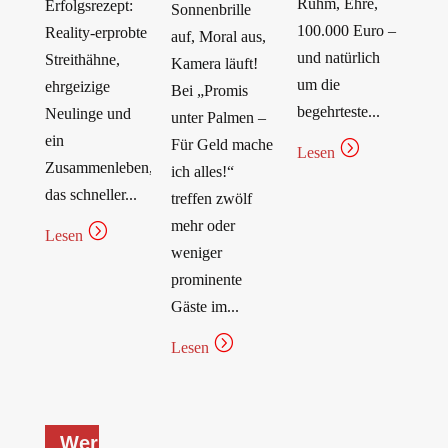
Ruhm, Ehre,
Erfolgsrezept:
Sonnenbrille
100.000 Euro –
Reality-erprobte
auf, Moral aus,
und natürlich
Streithähne,
Kamera läuft!
um die
ehrgeizige
Bei „Promis
begehrteste...
Neulinge und
unter Palmen –
ein
Für Geld mache
=
Lesen
Zusammenleben,
ich alles!“
das schneller...
treffen zwölf
mehr oder
=
Lesen
weniger
prominente
Gäste im...
=
Lesen
Wer