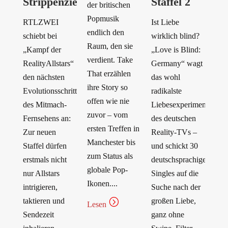
Strippenziehern
Staffel 2
der britischen
Popmusik
RTLZWEI
Ist Liebe
endlich den
schiebt bei
wirklich blind?
Raum, den sie
„Kampf der
„Love is Blind:
verdient. Take
RealityAllstars“
Germany“ wagt
That erzählen
den nächsten
das wohl
ihre Story so
Evolutionsschritt
radikalste
offen wie nie
des Mitmach-
Liebesexperiment
zuvor – vom
Fernsehens an:
des deutschen
ersten Treffen in
Zur neuen
Reality-TVs –
Manchester bis
Staffel dürfen
und schickt 30
zum Status als
erstmals nicht
deutschsprachige
globale Pop-
nur Allstars
Singles auf die
Ikonen....
intrigieren,
Suche nach der
taktieren und
=
großen Liebe,
Lesen
Sendezeit
ganz ohne