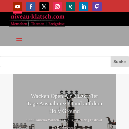
Wacken Open Air 2026: Vier
Tage Ausnahmezustand auf dem
Holy Ground
von
Cornelia Wilhelm
|
4. August 2026
|
Festival
| 0 Kommentare