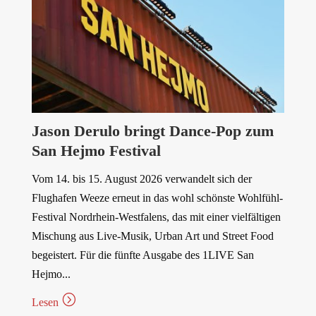
Jason Derulo bringt Dance-Pop zum
T
San Hejmo Festival
T
Vom 14. bis 15. August 2026 verwandelt sich der
Di
Flughafen Weeze erneut in das wohl schönste Wohlfühl-
üb
Festival Nordrhein-Westfalens, das mit einer vielfältigen
Re
Mischung aus Live-Musik, Urban Art und Street Food
ha
begeistert. Für die fünfte Ausgabe des 1LIVE San
le
Hejmo...
au
=
Lesen
Le