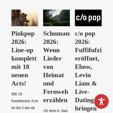
Pinkpop
Schumannfest
c/o pop
2026:
2026:
2026:
Line-up
Wenn
Fuffifufzich
komplett
Lieder
eröffnet,
mit 18
von
Ebow,
neuen
Heimat
Levin
Acts!
und
Liam &
Fernweh
Live-
Mit 18
erzählen
Dating
brandneuen Acts
bringen
ist das Line-up
Ab dem 6. Juni