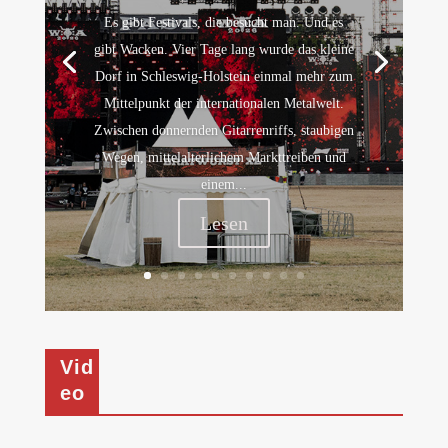
Es gibt Festivals, die besucht man. Und es
gibt Wacken. Vier Tage lang wurde das kleine
Dorf in Schleswig-Holstein einmal mehr zum
Mittelpunkt der internationalen Metalwelt.
Zwischen donnernden Gitarrenriffs, staubigen
Wegen, mittelalterlichem Markttreiben und
einem...
Lesen
Vid
eo