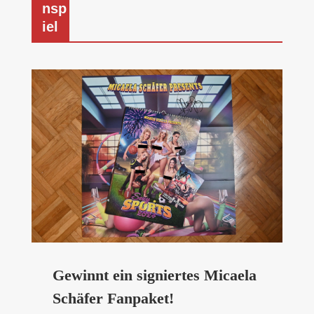
nsp
iel
Gewinnt ein signiertes Micaela
Schäfer Fanpaket!