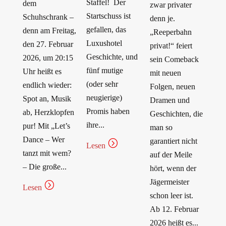
Staffel! Der
dem
zwar privater
Startschuss ist
Schuhschrank –
denn je.
gefallen, das
denn am Freitag,
„Reeperbahn
Luxushotel
den 27. Februar
privat!“ feiert
Geschichte, und
2026, um 20:15
sein Comeback
fünf mutige
Uhr heißt es
mit neuen
(oder sehr
endlich wieder:
Folgen, neuen
neugierige)
Spot an, Musik
Dramen und
Promis haben
ab, Herzklopfen
Geschichten, die
ihre...
pur! Mit „Let’s
man so
Dance – Wer
garantiert nicht
=
Lesen
tanzt mit wem?
auf der Meile
– Die große...
hört, wenn der
Jägermeister
=
Lesen
schon leer ist.
Ab 12. Februar
2026 heißt es...