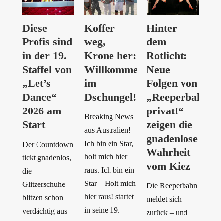
Diese
Koffer
Hinter
Profis sind
weg,
dem
in der 19.
Krone her:
Rotlicht:
Staffel von
Willkommen
Neue
„Let’s
im
Folgen von
Dance“
Dschungel!
„Reeperbahn
2026 am
privat!“
Breaking News
Start
zeigen die
aus Australien!
gnadenlose
Ich bin ein Star,
Der Countdown
Wahrheit
holt mich hier
tickt gnadenlos,
vom Kiez
raus. Ich bin ein
die
Star – Holt mich
Glitzerschuhe
Die Reeperbahn
hier raus! startet
blitzen schon
meldet sich
in seine 19.
verdächtig aus
zurück – und