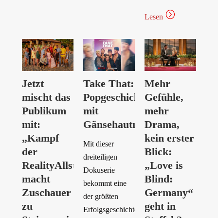
=
Lesen
Jetzt
Take That:
Mehr
mischt das
Popgeschichte
Gefühle,
Publikum
mit
mehr
mit:
Gänsehautmomenten
Drama,
„Kampf
kein erster
Mit dieser
der
Blick:
dreiteiligen
RealityAllstars“
„Love is
Dokuserie
macht
Blind:
bekommt eine
Zuschauer
Germany“
der größten
zu
geht in
Erfolgsgeschichten