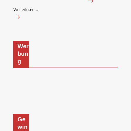
$
Weiterlesen...
$
Wer
bun
g
Ge
win