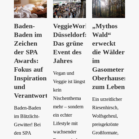
Baden-
VeggieWorld
„Mythos
Baden im
Düsseldorf:
Wald“
Zeichen
Das grüne
erweckt
der SPA
Event des
die Wälder
Awards:
Jahres
im
Fokus auf
Gasometer
Vegan und
Inspiration
Oberhausen
Veggie ist längst
und
zum Leben
kein
Verantwortung
Nischenthema
Ein urzeitlicher
mehr – sondern
Riesenhirsch,
Baden-Baden
ein echter
Wolfsgeheul,
im Blitzlicht-
Lifestyle mit
preisgekrönte
Gewitter! Bei
wachsender
Großformate,
den SPA