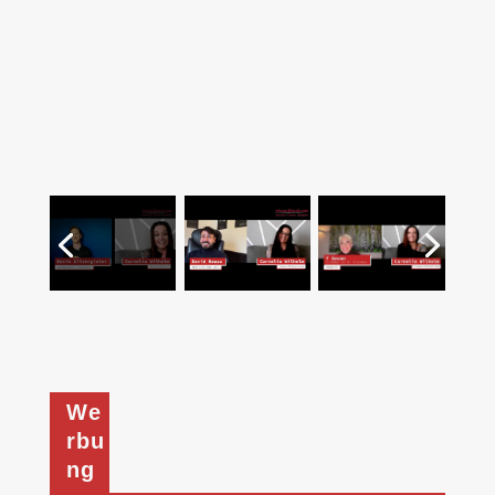
We
rbu
ng