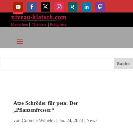
Atze Schröder für peta: Der
„Pflanzenfresser“
von
Cornelia Wilhelm
|
Jan. 24, 2023
|
News