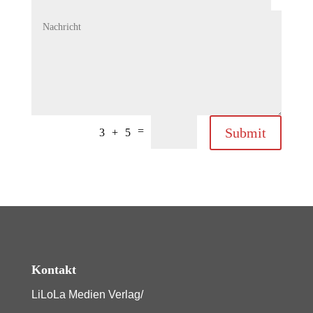
=
Submit
3 + 5
Kontakt
LiLoLa Medien Verlag/