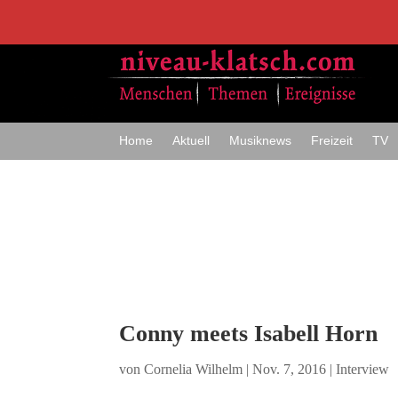
Home
Aktuell
Musiknews
Freizeit
TV
Conny meets Isabell Horn
von
Cornelia Wilhelm
|
Nov. 7, 2016
|
Interview