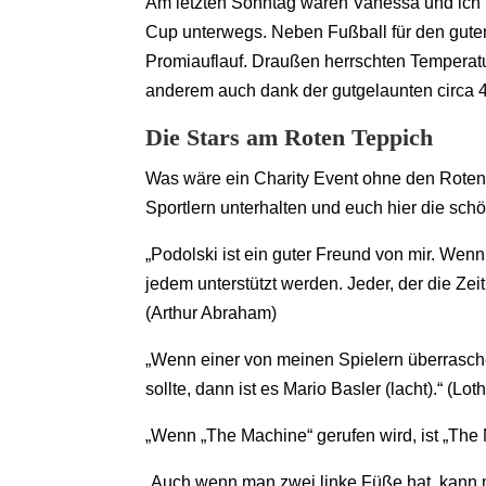
Am letzten Sonntag waren Vanessa und ich
Cup unterwegs. Neben Fußball für den gute
Promiauflauf. Draußen herrschten Temperatur
anderem auch dank der gutgelaunten circa 
Die Stars am Roten Teppich
Was wäre ein Charity Event ohne den Roten
Sportlern unterhalten und euch hier die sc
„Podolski ist ein guter Freund von mir. Wenn
jedem unterstützt werden. Jeder, der die Zeit
(Arthur Abraham)
„Wenn einer von meinen Spielern überrasch
sollte, dann ist es Mario Basler (lacht).“ (Lo
„Wenn „The Machine“ gerufen wird, ist „The
„Auch wenn man zwei linke Füße hat, kann 