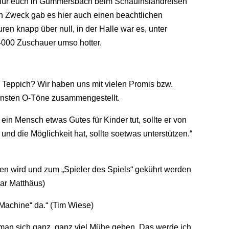
 für euch in Gummersbach beim Schauinslandreisen
n Zweck gab es hier auch einen beachtlichen
en knapp über null, in der Halle war es, unter
4000 Zuschauer umso hotter.
 Teppich? Wir haben uns mit vielen Promis bzw.
hönsten O-Töne zusammengestellt.
 ein Mensch etwas Gutes für Kinder tut, sollte er von
 und die Möglichkeit hat, sollte soetwas unterstützen.“
en wird und zum „Spieler des Spiels“ gekührt werden
thar Matthäus)
 Machine“ da.“ (Tim Wiese)
man sich ganz, ganz viel Mühe geben. Das werde ich