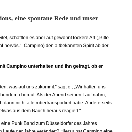
ions, eine spontane Rede und unser
t, schafften es aber auf gewohnt lockere Art („Bitte
l nervös.“ -Campino) den altbekannten Spirit ab der
it Campino unterhalten und ihn gefragt, ob er
ätten, was auf uns zukommt.“ sagt er, „Wir hatten uns
hendurch bereut. Als der Abend seinen Lauf nahm,
 dann nicht alle rübertransportiert habe. Andererseits
 etwas aus dem Bauch heraus reagiert.“
ie eine Punk Band zum Düsseldorfer des Jahres
m Laufe der Jahre verändert? Hierzu hat Campino eine