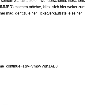
Wer seinem Schatz also ein wunderschönes Geschenk
IMMER) machen möchte, klickt sich hier weiter zum
her mag, geht zu einer Ticketverkaufsstelle seiner
?time_continue=1&v=VmpVVgn1AE8