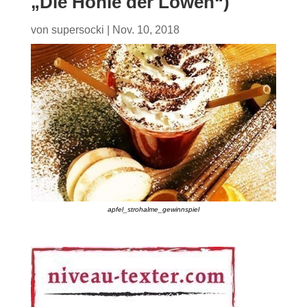
„Die Höhle der Löwen“)
von
supersocki
|
Nov. 10, 2018
apfel_strohalme_gewinnspiel