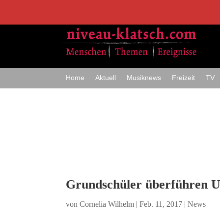
Home
Aktuell
Musiknews
Freizeit
TV
Grundschüler überführen U
von
Cornelia Wilhelm
|
Feb. 11, 2017
|
News