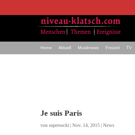
Home
Aktuell
Musiknews
Freizeit
TV
Je suis Paris
von
supersocki
|
Nov. 14, 2015
|
News