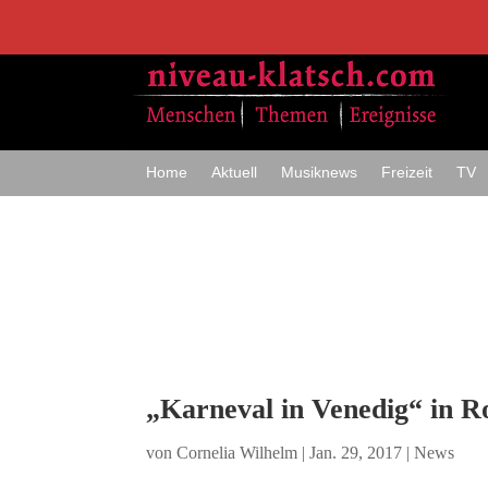
Home
Aktuell
Musiknews
Freizeit
TV
„Karneval in Venedig“ in Ro
von
Cornelia Wilhelm
|
Jan. 29, 2017
|
News