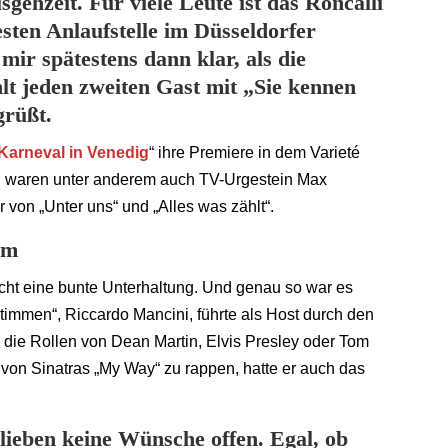
ehzeit. Für viele Leute ist das Roncalli
esten Anlaufstelle im Düsseldorfer
ir spätestens dann klar, als die
t jeden zweiten Gast mit „Sie kennen
grüßt.
Karneval in Venedig
“ ihre Premiere in dem Varieté
n waren unter anderem auch TV-Urgestein Max
r von „Unter uns“ und „Alles was zählt“.
em
richt eine bunte Unterhaltung. Und genau so war es
timmen“, Riccardo Mancini, führte als Host durch den
 die Rollen von Dean Martin, Elvis Presley oder Tom
 von Sinatras „My Way“ zu rappen, hatte er auch das
lieben keine Wünsche offen. Egal, ob