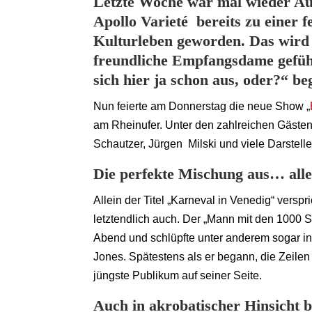
Letzte Woche war mal wieder Ausg
Apollo Varieté bereits zu einer f
Kulturleben geworden. Das wird m
freundliche Empfangsdame gefühl
sich hier ja schon aus, oder?“ be
Nun feierte am Donnerstag die neue Show „
am Rheinufer. Unter den zahlreichen Gäste
Schautzer, Jürgen Milski und viele Darstelle
Die perfekte Mischung aus… all
Allein der Titel „Karneval in Venedig“ versp
letztendlich auch. Der „Mann mit den 1000 S
Abend und schlüpfte unter anderem sogar in
Jones. Spätestens als er begann, die Zeilen
jüngste Publikum auf seiner Seite.
Auch in akrobatischer Hinsicht b