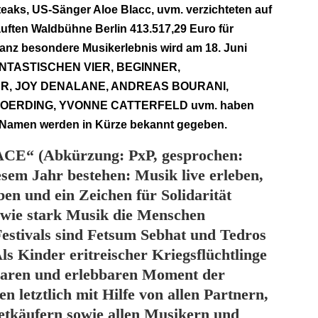
teaks, US-Sänger Aloe Blacc, uvm. verzichteten auf
uften Waldbühne Berlin 413.517,29 Euro für
ganz besondere Musikerlebnis wird am 18. Juni
E FANTASTISCHEN VIER, BEGINNER,
R, JOY DENALANE, ANDREAS BOURANI,
ERDING, YVONNE CATTERFELD uvm. haben
re Namen werden in Kürze bekannt gegeben.
CE“ (Abkürzung: PxP, gesprochen:
iesem Jahr bestehen: Musik live erleben,
en und ein Zeichen für Solidarität
, wie stark Musik die Menschen
Festivals sind Fetsum Sebhat und Tedros
s Kinder eritreischer Kriegsflüchtlinge
hlbaren und erlebbaren Moment der
n letztlich mit Hilfe von allen Partnern,
etkäufern sowie allen Musikern und