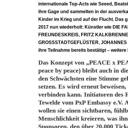
internationale Top-Acts wie Seeed, Beats
ihre Gage und sammelten in der ausverka
Kinder im Krieg und auf der Flucht. Das 
2017 nun wiederholt: Künstler wie DI
FREUNDESKREIS, FRITZ KALKBRENNE
GROSSSTADTGEFLÜSTER, JOHANNES O
ihre Teilnahme bereits bestätigt – weite
Das Konzept von „PEACE x PEA
peace by peace) bleibt auch in d
den Schwächsten eine Stimme geb
setzen. Es wird erneut beweisen
verbinden kann. Initiatoren des 
Tewelde vom PxP Embassy e.V. Al
wollen sie einen sichtbaren, fü
Menschlichkeit kreieren, was ihne
Sponsoren, den über 20.000 Tick