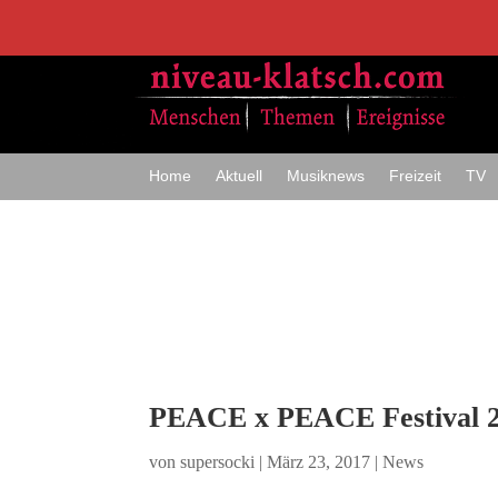
Home
Aktuell
Musiknews
Freizeit
TV
PEACE x PEACE Festival 
von
supersocki
|
März 23, 2017
|
News