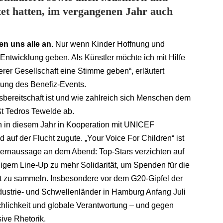
tet hatten, im vergangenen Jahr auch
n uns alle an.
Nur wenn Kinder Hoffnung und
 Entwicklung geben. Als Künstler möchte ich mit Hilfe
rer Gesellschaft eine Stimme geben“, erläutert
rung des Benefiz-Events.
ilfsbereitschaft ist und wie zahlreich sich Menschen dem
t Tedros Tewelde ab.
h in diesem Jahr in Kooperation mit UNICEF
d auf der Flucht zugute. „Your Voice For Children“ ist
Kernaussage an dem Abend: Top-Stars verzichten auf
digem Line-Up zu mehr Solidarität, um Spenden für die
t zu sammeln. Insbesondere vor dem G20-Gipfel der
dustrie- und Schwellenländer in Hamburg Anfang Juli
chlichkeit und globale Verantwortung – und gegen
ive Rhetorik.