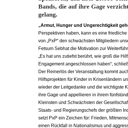
Bands, die auf ihre Gage verzich
gelang.
„Armut, Hunger und Ungerechtigkeit gehe
Perspektiven haben, kann es eine friedliche
von „PxP“ den schwächsten Mitgliedern unse
Fetsum Sebhat die Motivation zur Weiterfüh
„Es hat uns zutiefst berührt, wie groß die H
Engagement angeschlossen haben“, schließ
Der Reinerlös der Veranstaltung kommt auc
Hilfsprojekten für Kinder in Krisenländern un
wieder der Leitgedanke und die wichtigste 
ihre Gage und appellieren in ihrem fünfstün
Kleinsten und Schwächsten der Gesellschaf
Staats- und Regierungschefs der größten In
setzt PxP ein Zeichen für: Frieden, Mitmens
einen Rückfall in Nationalismus und aggress