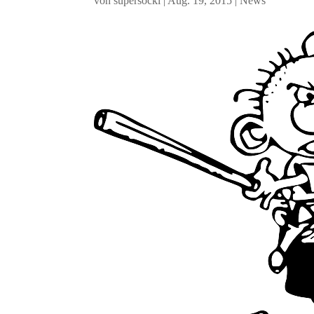
von
supersocki
|
Aug. 19, 2015
|
News