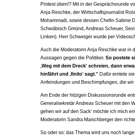
Protest üben!? Mit in der Gesprächsrunde 
Anja Reschke, der Wirtschaftsjournalist Rol
Mohammadi, sowie dessen Chefin Sabine Dom
Schwäbisch Gmünd, Andreas Scheuer, Sevim 
Linken). Herr Schweiger wurde per Videosch
Auch die Moderatorin Anja Reschke war in de
Aussagen gegen die Politiker.
So postete s
‚Weg mit dem Dreck‘ schreien, dann erwar
hinfährt und ‚finito‘ sagt.“
Dafür erntete si
Anfeindungen und Beschimpfungen, die wir h
Am Ende der hitzigen Diskussionsrunde ent
Generalsekretär Andreas Scheuer mit den Wort
gehen wir auf den Sack‘ möchte ich mich ents
Moderatorin Sandra Maischberger den richt
So oder so: das Thema wird uns noch lange 