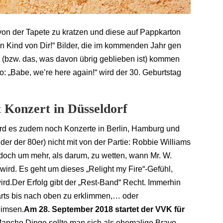
te von der Tapete zu kratzen und diese auf Pappkarton
ein Kind von Dir!“ Bilder, die im kommenden Jahr gen
(bzw. das, was davon übrig geblieben ist) kommen
 „Babe, we’re here again!“ wird der 30. Geburtstag
 Konzert in Düsseldorf
rd es zudem noch Konzerte in Berlin, Hamburg und
nder der 80er) nicht mit von der Partie: Robbie Williams
doch um mehr, als darum, zu wetten, wann Mr. W.
ird. Es geht um dieses „Relight my Fire“-Gefühl,
rd.Der Erfolg gibt der „Rest-Band“ Recht. Immerhin
arts bis nach oben zu erklimmen,… oder
eimsen.
Am 28. September 2018 startet der VVK für
Manche Dinge sollte man sich als ehemalige Bravo-