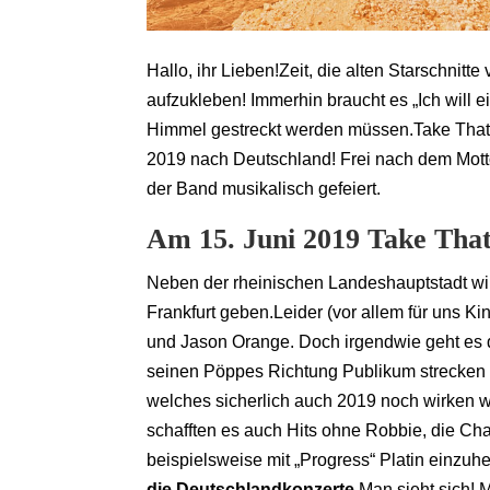
Hallo, ihr Lieben!Zeit, die alten Starschnit
aufzukleben! Immerhin braucht es „Ich will 
Himmel gestreckt werden müssen.Take That 
2019 nach Deutschland! Frei nach dem Motto:
der Band musikalisch gefeiert.
Am 15. Juni 2019 Take That
Neben der rheinischen Landeshauptstadt wi
Frankfurt geben.Leider (vor allem für uns Ki
und Jason Orange. Doch irgendwie geht es 
seinen Pöppes Richtung Publikum strecken w
welches sicherlich auch 2019 noch wirken wi
schafften es auch Hits ohne Robbie, die Ch
beispielsweise mit „Progress“ Platin einzuh
die Deutschlandkonzerte.
Man sieht sich! 