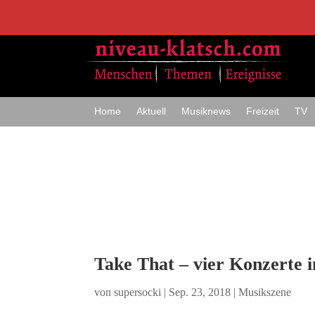
Home
Aktuell
Musiknews
Freizeit
TV
Take That – vier Konzerte 
von
supersocki
|
Sep. 23, 2018
|
Musikszene