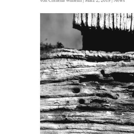
von
Cornelia Wilhelm
|
März 2, 2019
|
News