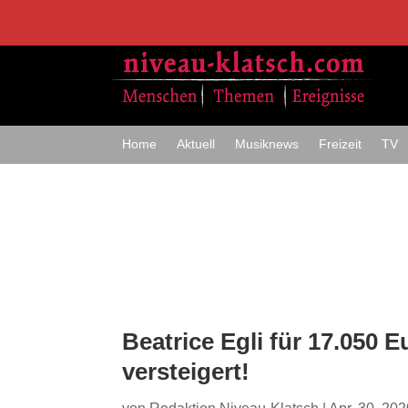
Home
Aktuell
Musiknews
Freizeit
TV
Beatrice Egli für 17.050 E
versteigert!