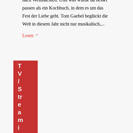
passen als ein Kochbuch, in dem es um das
Fest der Liebe geht. Tom Gaebel beglückt die
Welt in diesem Jahr nicht nur musikalisch,...
Lesen
$
T
V
/
S
tr
e
a
m
i