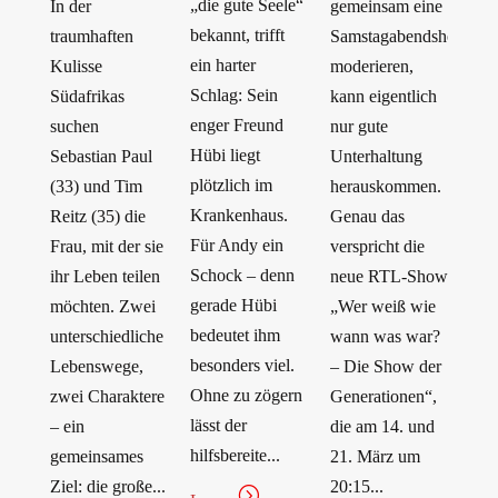
„die gute Seele“
In der
gemeinsam eine
bekannt, trifft
traumhaften
Samstagabendshow
ein harter
Kulisse
moderieren,
Schlag: Sein
Südafrikas
kann eigentlich
enger Freund
suchen
nur gute
Hübi liegt
Sebastian Paul
Unterhaltung
plötzlich im
(33) und Tim
herauskommen.
Krankenhaus.
Reitz (35) die
Genau das
Für Andy ein
Frau, mit der sie
verspricht die
Schock – denn
ihr Leben teilen
neue RTL-Show
gerade Hübi
möchten. Zwei
„Wer weiß wie
bedeutet ihm
unterschiedliche
wann was war?
besonders viel.
Lebenswege,
– Die Show der
Ohne zu zögern
zwei Charaktere
Generationen“,
lässt der
– ein
die am 14. und
hilfsbereite...
gemeinsames
21. März um
Ziel: die große...
20:15...
=