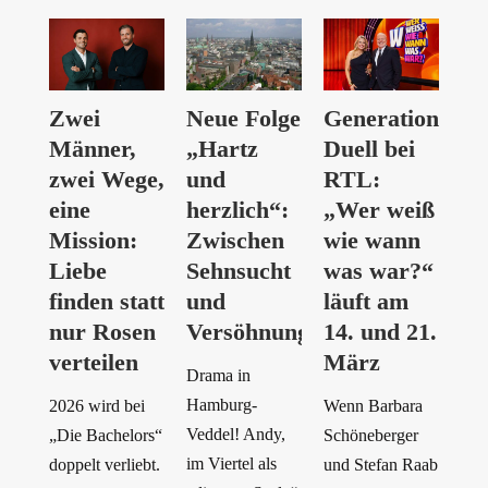
Zwei
Neue Folge
Generationen-
Männer,
„Hartz
Duell bei
zwei Wege,
und
RTL:
eine
herzlich“:
„Wer weiß
Mission:
Zwischen
wie wann
Liebe
Sehnsucht
was war?“
finden statt
und
läuft am
nur Rosen
Versöhnung
14. und 21.
verteilen
März
Drama in
Hamburg-
2026 wird bei
Wenn Barbara
Veddel! Andy,
„Die Bachelors“
Schöneberger
im Viertel als
doppelt verliebt.
und Stefan Raab