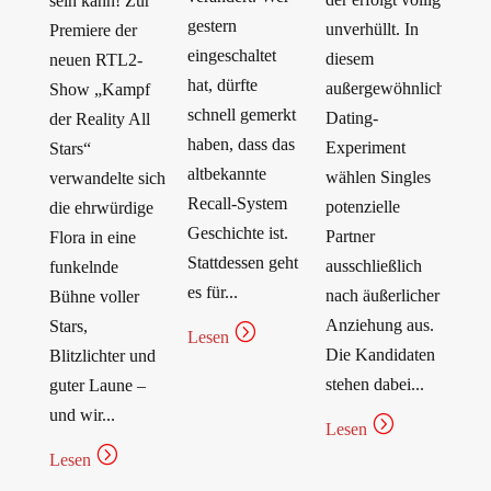
sein kann! Zur
gestern
unverhüllt. In
Premiere der
eingeschaltet
diesem
neuen RTL2-
hat, dürfte
außergewöhnlichen
Show „Kampf
schnell gemerkt
Dating-
der Reality All
haben, dass das
Experiment
Stars“
altbekannte
wählen Singles
verwandelte sich
Recall-System
potenzielle
die ehrwürdige
Geschichte ist.
Partner
Flora in eine
Stattdessen geht
ausschließlich
funkelnde
es für...
nach äußerlicher
Bühne voller
Anziehung aus.
Stars,
=
Lesen
Die Kandidaten
Blitzlichter und
stehen dabei...
guter Laune –
und wir...
=
Lesen
=
Lesen