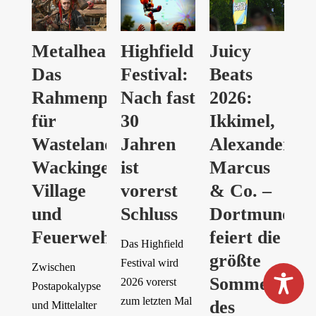
Metalheads:
Highfield
Juicy
Das
Festival:
Beats
Rahmenprogramm
Nach fast
2026:
für
30
Ikkimel,
Wasteland,
Jahren
Alexander
Wackinger
ist
Marcus
Village
vorerst
& Co. –
und
Schluss
Dortmund
Feuerwehrtruck
feiert die
Das Highfield
größte
Festival wird
Zwischen
Sommerpart
2026 vorerst
Postapokalypse
zum letzten Mal
des
und Mittelalter