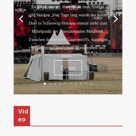
Es gibt Festivals, die besucht man. Und es
gibt Wacken. Vier Tage lang wurde das kleine
Dorf in Schleswig-Holstein einmal mehr zum
Mittelpunkt der internationalen Metalwelt.
Zwischen donnernden Gitarrenriffs, staubigen
Wegen, mittelalterlichem Markttreiben und
einem...
Lesen
Vid
eo