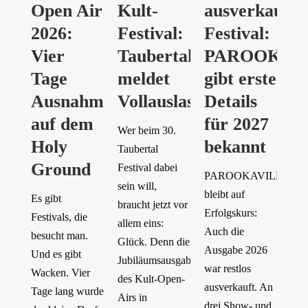
Open Air
Kult-
ausverkauft
2026:
Festival:
Festival:
Vier
Taubertal
PAROOKAV
Tage
meldet
gibt erste
Ausnahmezustand
Vollauslastung
Details
auf dem
für 2027
Wer beim 30.
Holy
bekannt
Taubertal
Ground
Festival dabei
PAROOKAVILLE
sein will,
bleibt auf
Es gibt
braucht jetzt vor
Erfolgskurs:
Festivals, die
allem eins:
Auch die
besucht man.
Glück. Denn die
Ausgabe 2026
Und es gibt
Jubiläumsausgabe
war restlos
Wacken. Vier
des Kult-Open-
ausverkauft. An
Tage lang wurde
Airs in
drei Show- und