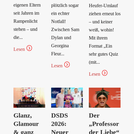
eigenen Eltern
plötzlich sogar
Heufer-Umlauf
seit Jahren im
ein echter
ziehen erneut los
Rampenlicht
Notfall!
– und keiner
stehen – und
Zwischen Sam
weiß, wohin!
die...
Dylan und
Mit ihrem
Georgina
Format „Ein
=
Lesen
Fleur...
sehr gutes Quiz
(mit...
=
Lesen
=
Lesen
Glanz,
DSDS
Der
Glamour
2026:
„Professor
& ganz
Neuer
der Liebe“