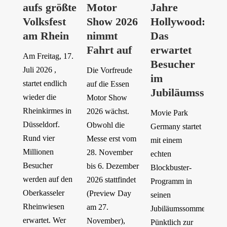
aufs größte
Motor
Jahre
Volksfest
Show 2026
Hollywood:
am Rhein
nimmt
Das
Fahrt auf
erwartet
Am Freitag, 17.
Besucher
Juli 2026 ,
Die Vorfreude
im
startet endlich
auf die Essen
Jubiläumssomm
wieder die
Motor Show
Rheinkirmes in
2026 wächst.
Movie Park
Düsseldorf.
Obwohl die
Germany startet
Rund vier
Messe erst vom
mit einem
Millionen
28. November
echten
Besucher
bis 6. Dezember
Blockbuster-
werden auf den
2026 stattfindet
Programm in
Oberkasseler
(Preview Day
seinen
Rheinwiesen
am 27.
Jubiläumssommer.
erwartet. Wer
November),
Pünktlich zur