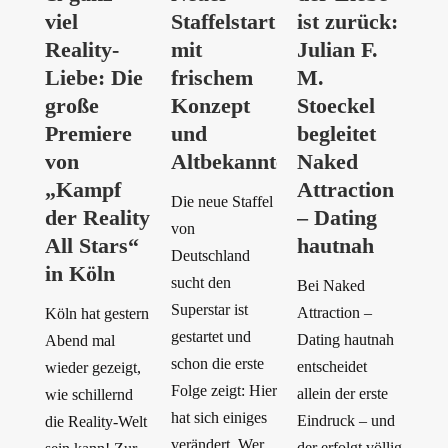
viel
Staffelstart
ist zurück:
Reality-
mit
Julian F.
Liebe: Die
frischem
M.
große
Konzept
Stoeckel
Premiere
und
begleitet
von
Altbekanntem
Naked
„Kampf
Attraction
Die neue Staffel
der Reality
– Dating
von
All Stars“
hautnah
Deutschland
in Köln
sucht den
Bei Naked
Superstar ist
Attraction –
Köln hat gestern
gestartet und
Dating hautnah
Abend mal
schon die erste
entscheidet
wieder gezeigt,
Folge zeigt: Hier
allein der erste
wie schillernd
hat sich einiges
Eindruck – und
die Reality-Welt
verändert. Wer
der erfolgt völlig