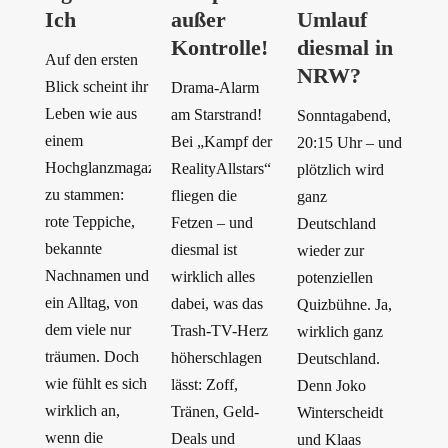
Ich
außer
Umlauf
Kontrolle!
diesmal in
Auf den ersten
NRW?
Blick scheint ihr
Drama-Alarm
Leben wie aus
am Starstrand!
Sonntagabend,
einem
Bei „Kampf der
20:15 Uhr – und
Hochglanzmagazin
RealityAllstars“
plötzlich wird
zu stammen:
fliegen die
ganz
rote Teppiche,
Fetzen – und
Deutschland
bekannte
diesmal ist
wieder zur
Nachnamen und
wirklich alles
potenziellen
ein Alltag, von
dabei, was das
Quizbühne. Ja,
dem viele nur
Trash-TV-Herz
wirklich ganz
träumen. Doch
höherschlagen
Deutschland.
wie fühlt es sich
lässt: Zoff,
Denn Joko
wirklich an,
Tränen, Geld-
Winterscheidt
wenn die
Deals und
und Klaas