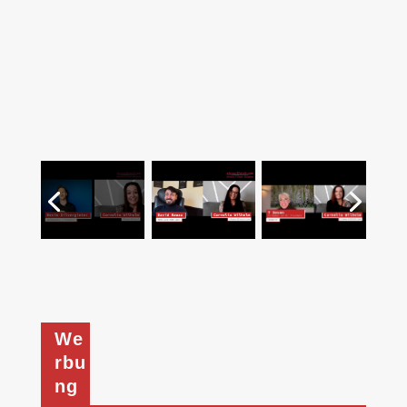
We
rbu
ng