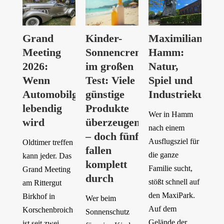
Grand
Kinder-
Maximilianpar
Meeting
Sonnencremes
Hamm:
2026:
im großen
Natur,
Wenn
Test: Viele
Spiel und
Automobilgeschichte
günstige
Industriekuliss
lebendig
Produkte
Wer in Hamm
wird
überzeugen
nach einem
– doch fünf
Ausflugsziel für
Oldtimer treffen
fallen
die ganze
kann jeder. Das
komplett
Familie sucht,
Grand Meeting
durch
stößt schnell auf
am Rittergut
den MaxiPark.
Birkhof in
Wer beim
Auf dem
Korschenbroich
Sonnenschutz
Gelände der
ist seit zwei