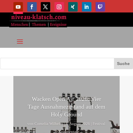
Wacken Open Air 2026: Vier
Tage Ausnahmezustand auf dem
Holy Ground
von
Cornelia Wilhelm
|
4. August 2026
|
Festival
| 0 Kommentare