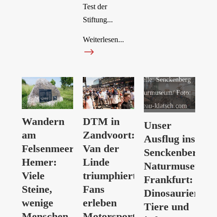
Test der
Stiftung...
Weiterlesen...
$
Quelle: Senckenberg
Naturmuseum/ Foto:
niveau-klatsch.com
Wandern
DTM in
Unser
am
Zandvoort:
Ausflug ins
Felsenmeer
Van der
Senckenberg
Hemer:
Linde
Naturmuseum
Viele
triumphiert,
Frankfurt:
Steine,
Fans
Dinosaurier,
wenige
erleben
Tiere und
Menschen
Motorsport-