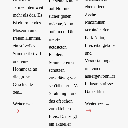
für seine Kinder
ehemaligen
Jahrzehnten weit
auf Nummer
Zeche
mehr als das. Es
sicher gehen
Maximilian
ist ein rollendes
möchte, kann
verbindet der
Museum unter
aufatmen: Die
Park Natur,
freiem Himmel,
meisten
Freizeitangebote
ein stilvolles
getesteten
und
Sommerfestival
Kinder-
Veranstaltungen
und eine
Sonnencremes
mit einer
Hommage an
schützen
außergewöhnlichen
die große
zuverlässig vor
Industriekulisse.
Geschichte
schädlicher UV-
Dabei bietet...
des...
Strahlung – und
das oft schon
Weiterlesen...
Weiterlesen...
zum kleinen
$
$
Preis. Das zeigt
ein aktueller