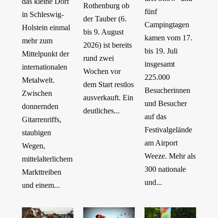
das kleine Dorf
Rothenburg ob
fünf
in Schleswig-
der Tauber (6.
Campingtagen
Holstein einmal
bis 9. August
kamen vom 17.
mehr zum
2026) ist bereits
bis 19. Juli
Mittelpunkt der
rund zwei
insgesamt
internationalen
Wochen vor
225.000
Metalwelt.
dem Start restlos
Besucherinnen
Zwischen
ausverkauft. Ein
und Besucher
donnernden
deutliches...
auf das
Gitarrenriffs,
Festivalgelände
staubigen
am Airport
Wegen,
Weeze. Mehr als
mittelalterlichem
300 nationale
Markttreiben
und...
und einem...