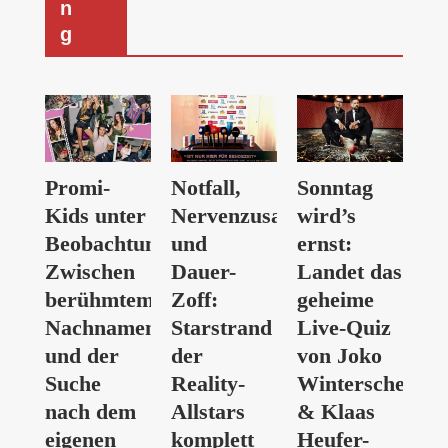
n
g
Promi-
Notfall,
Sonntag
Kids unter
Nervenzusammenbruch
wird’s
Beobachtung:
und
ernst:
Zwischen
Dauer-
Landet das
berühmtem
Zoff:
geheime
Nachnamen
Starstrand
Live-Quiz
und der
der
von Joko
Suche
Reality-
Winterscheidt
nach dem
Allstars
& Klaas
eigenen
komplett
Heufer-