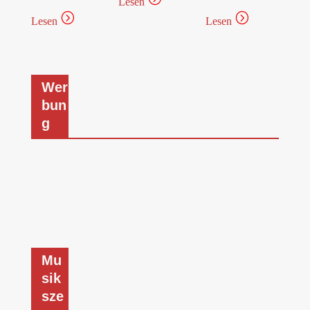
Lesen
=
=
Lesen
Lesen
Wer
bun
g
Mu
sik
sze