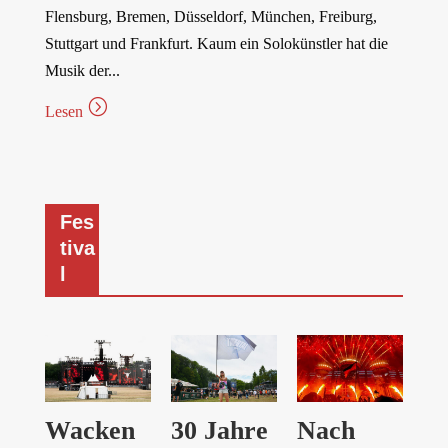
Flensburg, Bremen, Düsseldorf, München, Freiburg,
ei
Stuttgart und Frankfurt. Kaum ein Solokünstler hat die
Zw
Musik der...
Le
Wa
=
Lesen
Le
Fes
tiva
l
Wacken
30 Jahre
Nach