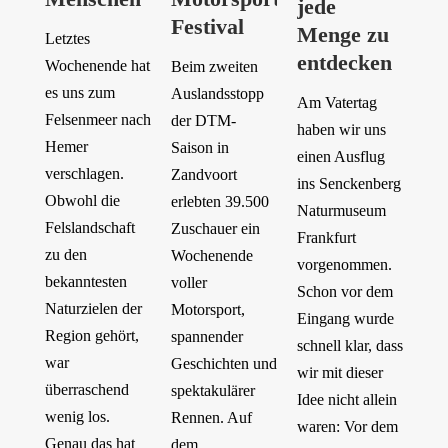
jede
Festival
Menge zu
Letztes
entdecken
Wochenende hat
Beim zweiten
es uns zum
Auslandsstopp
Am Vatertag
Felsenmeer nach
der DTM-
haben wir uns
Hemer
Saison in
einen Ausflug
verschlagen.
Zandvoort
ins Senckenberg
Obwohl die
erlebten 39.500
Naturmuseum
Felslandschaft
Zuschauer ein
Frankfurt
zu den
Wochenende
vorgenommen.
bekanntesten
voller
Schon vor dem
Naturzielen der
Motorsport,
Eingang wurde
Region gehört,
spannender
schnell klar, dass
war
Geschichten und
wir mit dieser
überraschend
spektakulärer
Idee nicht allein
wenig los.
Rennen. Auf
waren: Vor dem
Genau das hat
dem