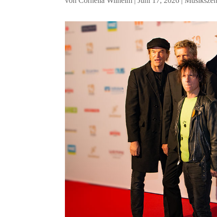
von
Cornelia Wilhelm
|
Juni 17, 2026
|
Musiksze