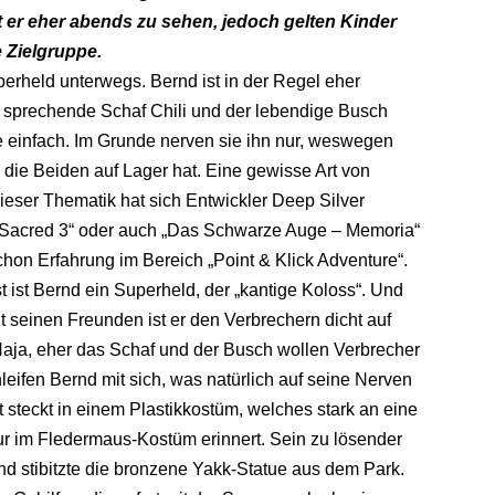
ist er eher abends zu sehen, jedoch gelten Kinder
 Zielgruppe.
perheld unterwegs. Bernd ist in der Regel eher
s sprechende Schaf Chili und der lebendige Busch
 einfach. Im Grunde nerven sie ihn nur, weswegen
die Beiden auf Lager hat. Eine gewisse Art von
Dieser Thematik hat sich Entwickler Deep Silver
 „Sacred 3“ oder auch „Das Schwarze Auge – Memoria“
chon Erfahrung im Bereich „Point & Klick Adventure“.
st ist Bernd ein Superheld, der „kantige Koloss“. Und
seinen Freunden ist er den Verbrechern dicht auf
aja, eher das Schaf und der Busch wollen Verbrecher
leifen Bernd mit sich, was natürlich auf seine Nerven
st steckt in einem Plastikkostüm, welches stark an eine
r im Fledermaus-Kostüm erinnert. Sein zu lösender
nd stibitzte die bronzene Yakk-Statue aus dem Park.