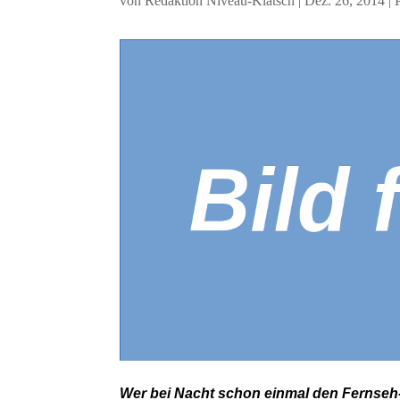
von
Redaktion Niveau-Klatsch
|
Dez. 26, 2014
|
Wer bei Nacht schon einmal den Fernseh-