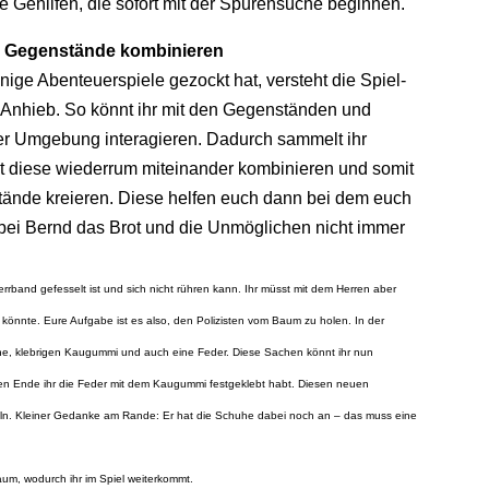
e Gehilfen, die sofort mit der Spurensuche beginnen.
n, Gegenstände kombinieren
inige Abenteuerspiele gezockt hat, versteht die Spiel-
 Anhieb. So könnt ihr mit den Gegenständen und
er Umgebung interagieren. Dadurch sammelt ihr
t diese wiederrum miteinander kombinieren und somit
ände kreieren. Diese helfen euch dann bei dem euch
 bei Bernd das Brot und die Unmöglichen nicht immer
errband gefesselt ist und sich nicht rühren kann. Ihr müsst mit dem Herren aber
könnte. Eure Aufgabe ist es also, den Polizisten vom Baum zu holen. In der
e, klebrigen Kaugummi und auch eine Feder. Diese Sachen könnt ihr nun
ren Ende ihr die Feder mit dem Kaugummi festgeklebt habt. Diesen neuen
zeln. Kleiner Gedanke am Rande: Er hat die Schuhe dabei noch an – das muss eine
 Baum, wodurch ihr im Spiel weiterkommt.