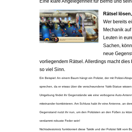
Eine klare Angelegenheit für Bernd und sein
Rätsel löse
Wer bereits e
Mechanik auf
Leuten in eur
Sachen, könn
neue Gegenst
vorliegendem Rätsel. Allerdings macht dies
so viel Sinn.
Ein Beispiel: An einem Baum hängt ein Polizist, der mit Polizei-Absp
sprechen, da er etwas über die verschwundene Yakk-Statue wissen 
Umgebung findet ihr Gegenstände wie eine verbogene Auto-Antenn
miteinander kombinieren. Am Schluss habt ihr eine Antenne, an de
Gegenstand nutzt ihr nun, um den Polizisten an den Füßen zu kit
verdammt robuste Feder sein!
Nichtsdestotrotz funktioniert diese Taktik und der Polizist fällt vom