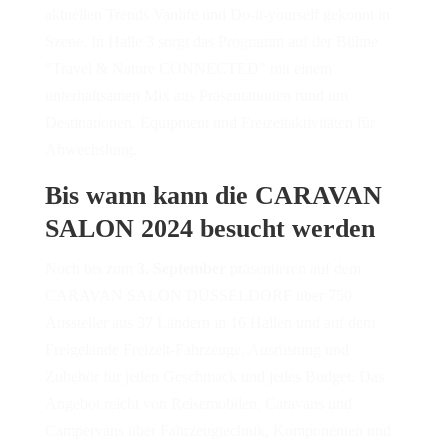
aktuellen Trends Vanlife und Do-it-yourself gekonnt in
Szene. In Halle 3 sorgt das Programm auf der Bühne
"Travel & Nature CONNECTED" mit einem
unterhaltsamen Mix aus Präsentationen rund um
Destinationen, Equipment und Freizeitaktivitäten für
Abwechslung.
Bis wann kann die CARAVAN
SALON 2024 besucht werden
Noch bis zum
3. September
präsentieren auf dem
CARAVAN SALON DÜSSELDORF über 750
Aussteller aus 37 Ländern in 16 Hallen und auf dem
Freigelände Freizeit-Fahrzeuge, Ausrüstung und
Zubehör für jeden Geschmack und jedes Budget. Das
Angebot reicht von Reisemobilen, Caravans und
Campervans über Fahrzeugtechnik, Komponenten und