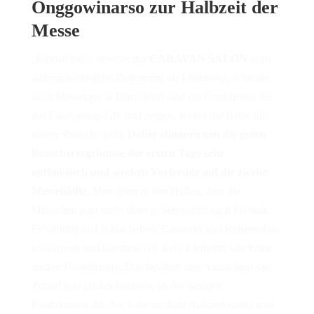
Onggowinarso zur Halbzeit der
Messe
„Einmal mehr beweist der
CARAVAN SALON
seine
außergewöhnliche Bedeutung als Leitmesse, denn die
zehn Messetage in Düsseldorf sind ein Gradmesser für
das Caravaning-Jahr und zeigen, wohin die Reise für
unsere Branche geht.
Daher stimmen uns die guten
Besucherergebnisse der ersten Tage sehr
optimistisch und wecken Vorfreude auf die zweite
Messehälfte.
Man spürt in den Hallen, dass die
Menschen jetzt mehr denn je Sehnsucht nach Freiheit,
Flexibilität und Natur haben. Caravans und Reisemobile
verkörpern und kombinieren diese Elemente wie keine
andere Urlaubsform. Das beschert den Ausstellern viel
Zulauf und großes Interesse an der riesigen
Produktauswahl. Auch die mediale Aufmerksamkeit ist