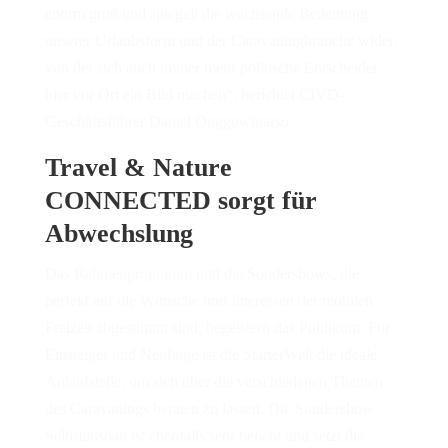
enorm groß und spiegelt die wachsende Bedeutung
unserer Urlaubsform und der Caravaningbranche wider,
von der sich auch immer mehr politische Entscheider
hier vor Ort ein Bild machen“, berichtet CIVD-
Geschäftsführer Daniel Onggowinarso.
Travel & Nature
CONNECTED sorgt für
Abwechslung
Das Rahmenprogramm und die Sondershows, die
perfekt auf die Wünsche und Interessen der mobilen
Freizeit abgestimmt sind, begeistern das Publikum. Für
Einsteiger und Neulinge ist die StarterWelt die ideale
Anlaufstelle, um sich über die verschiedenen Themen
des Caravanings beraten zu lassen. Die Sondershow
Selbstausbau ist ebenfalls sehr beliebt und setzt die