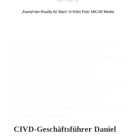
Bild 1 von 12
„Kampf der Reality All Stars“ in Köln/ Foto: MICAR Media
Für das kommende CARAVAN SALON Wochenende
rechnet die Messe Düsseldorf mit einem großen
Besucheransturm.
Stefan Koschke: „Wir appellieren an
die Anreisenden, insbesondere am sehr
besucherstarken Samstag, die öffentlichen
Verkehrsmittel zur Fahrt zum Messegelände zu nutzen.
Alternativ können Sie, wenn Sie die Möglichkeit
haben, auf den Sonntag ausweichen. Dieser
Besuchstag verspricht entspanntere Gespräche mit den
Herstellern und Händlern.“
CIVD-Geschäftsführer Daniel