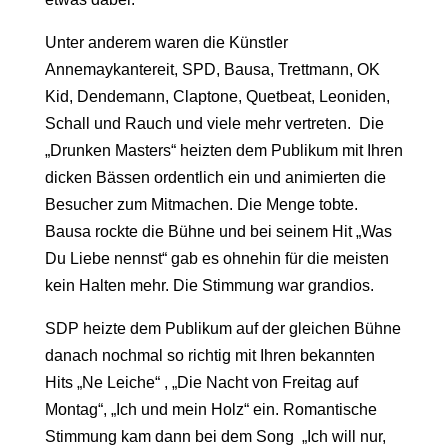
Unter anderem
waren
die Künstler
Annemaykantereit
, SPD,
Bausa
,
Trettmann
, OK
Kid,
Dendemann
,
Claptone
,
Quetbeat
, Leoniden
,
Schall und Rauch
und viele mehr vertreten.
Die
„
Drunken
Masters“ heizten dem Publikum mit Ihren
dicken Bässen ordentlich ein und animierten die
Besucher zum Mitmachen. Die Menge
tobte.
Bausa
rockte die Bühne und bei seinem Hit „Was
Du Liebe nennst“
gab es ohnehin für die meisten
kein Halten mehr
. Die Stimmung war gra
n
dios.
SDP heizte dem Publikum auf der
gleichen
Bühne
danach
nochmal
so
richtig
mit Ihren bekannten
Hits „
Ne
Leiche
“ ,
„Die Nacht von Freitag auf
Montag“, „Ich und mein Holz“
ein. Romantische
Stimmung
kam
dann bei
dem
Song
„
Ich will nur
,