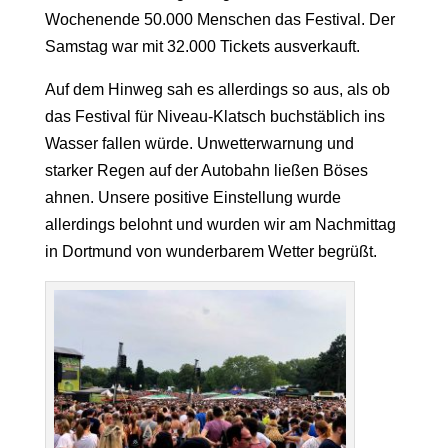
Wochenende 50.000 Menschen das Festival.
Der
Samstag war mit 32.000 Tickets ausverkauft.
Auf de
m Hinweg sah es
allerdings
so aus
,
als ob
das
Festival
für Niveau
-K
latsch
buchstäblich ins
Wasser
fallen würde. Unwetterwarnung und
starker Regen auf der Autobahn ließen Böses
ahnen.
Unsere positive Einstellung
wurde
allerdings
belohnt
und
wurden
wir am Nachmittag
in Dortmund
von
wunderbare
m
Wetter
begrüßt
.