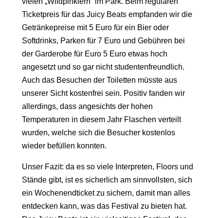
vielen „Wildpinklern“ im Park. Beim regulären
Ticke
tpreis
für
das
Juicy Beats
emp
fanden wir
die
Getränkepreise mit 5 Euro für ein Bier oder
Softdrinks, Parken für 7 Euro und Gebühren bei
der
Garderobe
für Euro 5 Euro etwas hoch
angesetzt
und so gar nicht studentenfreundlich
.
Auch
das Besuchen der
Toilette
n
müsste aus
unserer Sicht kostenfrei sein. Positiv fanden wir
allerdings
, dass angesichts der hohen
Temperaturen
in diesem Jahr
Flaschen verteilt
wurden, welche sich die Besucher kostenlos
wieder befüllen konnten.
Unser Fazit: d
a es so viele
Interpreten, Floors und
Stände gibt, ist
es sicherlich am sinnvollsten,
sich
ein Wochenendticket zu sichern
, damit man alles
entdecken
kann
, was das Festival zu bieten hat
.