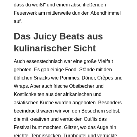
das
s
du weißt“ und einem abschließenden
Feuerwerk
am mittlerweile dunklen Abendhimmel
auf
.
Das Juicy Beats aus
kulinarischer Sicht
Auch
essenstechnisch
war eine große Vielfalt
geboten.
Es gab einige
Food-
Stände
mit den
üblichen
Snacks wie
Pommes, Döner,
Crêpes
und
Wraps. Aber auch
frische
Obstbecher
und
Köstlichkeiten aus der
afrikanischen
und
asiatische
n
Küche
wurden angeboten
.
Besonders
beeindruckt waren wir von den Besuchern selbst
,
die mit kreative
n und verrückten
Outfits das
Festival bunt mach
t
en
.
Glitzer
,
wo das Auge hin
reicht
e
, Tennissocken, Turnbeutel und verrückte