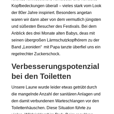
Kopfbedeckungen überall
– vieles
stark vom Look
der 80er Jahre inspiriert
. Besonders angetan
waren wir
dann aber
von dem
vermutlich
jüngste
n
und süßesten
Besucher des Festivals. Bei dem
Anblick des
drei
Monate alte
n Babys
,
de
as
mit
seinen
übergroßen Lärmschutzkopfhörern
zu der
Band „Leoniden
“
mit
Papa
tanzte überfiel uns ein
regelrechter Zuckerschock.
Verbesserungspotenzial
bei den Toiletten
Unsere Laune wu
r
de leider
etwas
getrübt durch
die mangelnde Anzahl der
sanitären Anlagen und
den damit verbundenen
Warteschlangen vor den
Toilettenhäuschen. Diese
Situation
führte zu