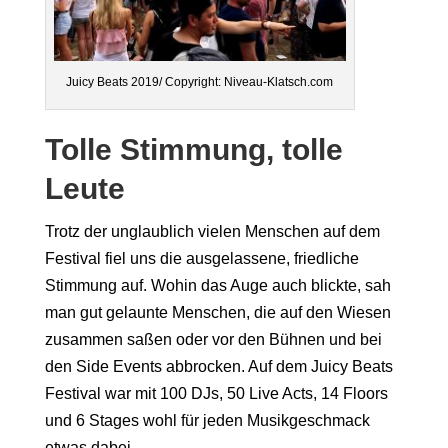
Juicy Beats 2019/ Copyright: Niveau-Klatsch.com
Tolle
Stimmung, tolle
Leute
Trotz
der
unglaublich vielen Menschen
auf dem
Festival fiel uns
die ausgelassene, friedliche
Stimmu
ng auf
. Wohin das Auge
auch blickte, sah
man
gut gelaunte Menschen
,
die
auf den Wiesen
zusammen
saßen
oder vor den Bühnen
und bei
den
Side Events
abbrocken
. Auf dem Juicy Beats
Festival
war
mit 100
DJs
, 50
Live Acts
, 14 Floors
und 6 Stages
wohl
für jeden
Musikg
eschmack
etwas dabei.