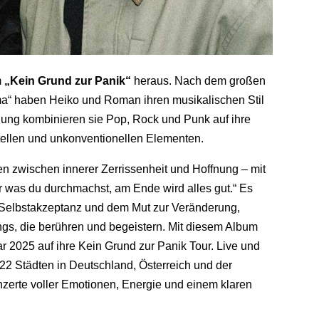
m
„Kein Grund zur Panik“
heraus. Nach dem großen
ma“ haben Heiko und Roman ihren musikalischen Stil
ichung kombinieren sie Pop, Rock und Punk auf ihre
tellen und unkonventionellen Elementen.
en zwischen innerer Zerrissenheit und Hoffnung – mit
er was du durchmachst, am Ende wird alles gut.“ Es
r Selbstakzeptanz und dem Mut zur Veränderung,
gs, die berühren und begeistern. Mit diesem Album
025 auf ihre Kein Grund zur Panik Tour. Live und
n 22 Städten in Deutschland, Österreich und der
nzerte voller Emotionen, Energie und einem klaren