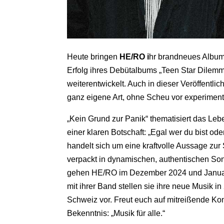
Heute bringen
HE/RO i
hr brandneues Albu
Erfolg ihres Debütalbums „Teen Star Dilem
weiterentwickelt. Auch in dieser Veröffentl
ganz eigene Art, ohne Scheu vor experimen
„Kein Grund zur Panik“ thematisiert das Leb
einer klaren Botschaft: „Egal wer du bist od
handelt sich um eine kraftvolle Aussage zu
verpackt in dynamischen, authentischen Son
gehen HE/RO im Dezember 2024 und Januar 2
mit ihrer Band stellen sie ihre neue Musik i
Schweiz vor. Freut euch auf mitreißende Ko
Bekenntnis: „Musik für alle.“