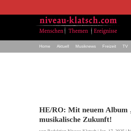
Home
Aktuell
Musiknews
Freizeit
TV
HE/RO: Mit neuem Album ‚K
musikalische Zukunft!