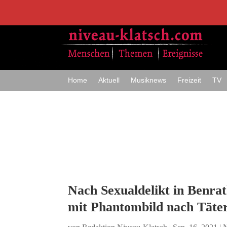
Home
Aktuell
Musiknews
Freizeit
TV
Nach Sexualdelikt in Benrath
mit Phantombild nach Täte