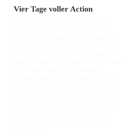
Vier Tage voller Action
Während der gesamten vier Festivaltage strömten
unzählige Menschen auf das riesige Gelände, um
hautnah die perfekt abgestimmten Sport-Highlights und
Kulturspektakel zu erleben. Die Besucher konnten sich
kostenlos an dem 15 Meter hohen Live-Graffiti von
Hoker One, digitalen Kunstwerken und Shows erfreuen.
Ein besonderes Highlight war das international
hochkarätig besetzte Urban Dance Battle, welches die
neue olympische Disziplin Breaking präsentiert hat.
Diese Kombination aus Sport und Kultur bildete am
Sonntagabend (11.6.) den krönenden Abschluss des
Veranstaltungshighlights der Metropole Ruhr.
Überzeugend und unvergleichlich - ein Erlebnis für
jeden Besucher.