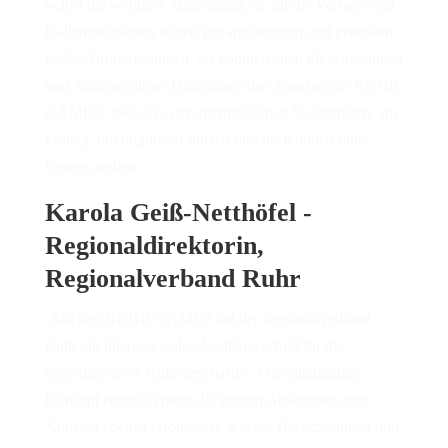
Selbst die wenigen Außenstandorte für die Wasser- und
Hallendisziplinen waren gut angebunden und genossen
große Aufmerksamkeit. So konnten auch die Athletinnen
und Athleten dieser Disziplinen das Angebot der RUHR
GAMES, inklusive der internationalen Sportlerparty am
Freitag, unkompliziert nutzen und ihr Können unter
Beweis stellen.
Karola Geiß-Netthöfel -
Regionaldirektorin,
Regionalverband Ruhr
„Mit den RUHR GAMES hat der Regionalverband
Ruhr ein internationales Aushängeschild für die
Sportmetropole Ruhr geschaffen. Das einzigartige
Konzept erreicht erneut die jungen Athletinnen und
Athleten ebenso erfolgreich, wie die Besucherinnen und