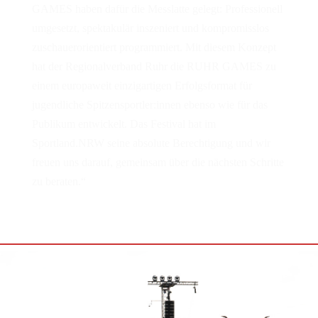
GAMES haben dafür die Messlatte gelegt: Professionell
umgesetzt, spektakulär inszeniert und kompromisslos
zuschauerorientiert programmiert. Mit diesem Konzept
hat der Regionalverband Ruhr die RUHR GAMES zu
einem europaweit einzigartigen Erfolgsformat für
jugendliche Spitzensportler:innen ebenso wie für das
Publikum entwickelt. Das Festival hat im
Sportland.NRW seine absolute Berechtigung und wir
freuen uns darauf, gemeinsam über die nächsten Schritte
zu beraten.“