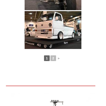
1
2
►