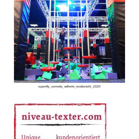
superfly_cornelia_wilhelm_testbericht_2020