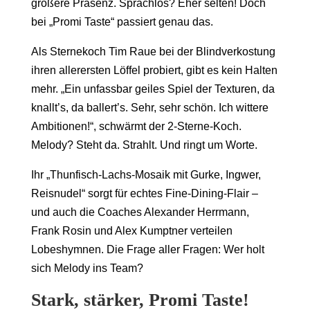
größere Präsenz. Sprachlos? Eher selten! Doch
bei „Promi Taste“ passiert genau das.
Als Sternekoch
Tim Raue
bei der Blindverkostung
ihren allerersten Löffel probiert, gibt es kein Halten
mehr. „Ein unfassbar geiles Spiel der Texturen, da
knallt’s, da ballert’s. Sehr, sehr schön. Ich wittere
Ambitionen!“, schwärmt der 2-Sterne-Koch.
Melody? Steht da. Strahlt. Und ringt um Worte.
Ihr „Thunfisch-Lachs-Mosaik mit Gurke, Ingwer,
Reisnudel“ sorgt für echtes Fine-Dining-Flair –
und auch die Coaches
Alexander Herrmann
,
Frank Rosin
und
Alex Kumptner
verteilen
Lobeshymnen. Die Frage aller Fragen: Wer holt
sich Melody ins Team?
Stark, stärker, Promi Taste!