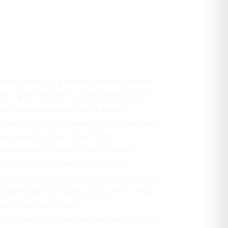
Das Museum ist auf mehreren Ebenen aufgebaut
und logisch strukturiert. Dadurch findet man sich
gut zurecht und kann die verschiedenen
Themenbereiche entspannt erkunden. Gleichzeitig
sollte man den Besuch zeitlich nicht
unterschätzen. Wer alles in Ruhe anschauen
möchte, sollte mindestens zwei Stunden
einplanen. Eigentlich könnte man dort sogar noch
deutlich länger verbringen, weil es überall etwas
Neues zu entdecken gibt.
Positiv fanden wir außerdem den Bereich, in dem