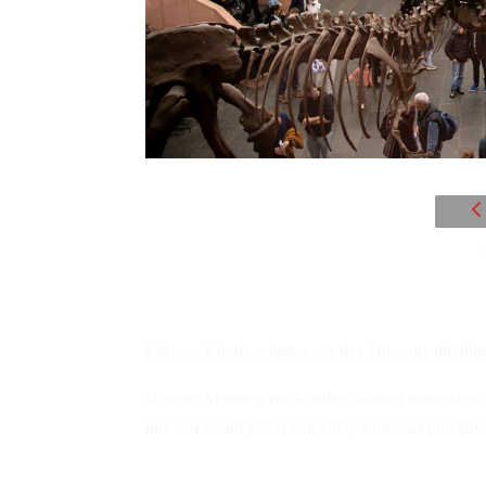
kleinere Kinder würden wir das Museum allerdin
Unserer Meinung nach sollten Kinder mindestens a
uns war es auf jeden Fall ein spannender und abw