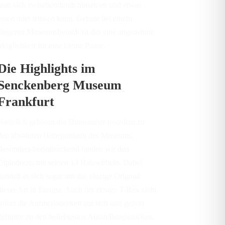
man sich zwischendurch hinsetzen und etwas
essen oder trinken kann. Gerade bei einem
längeren Museumsbesuch ist das eine angenehme
Möglichkeit für eine kleine Pause.
Die Highlights im
Senckenberg Museum
Frankfurt
Natürlich gehören die Dinosaurier trotzdem zu
den absoluten Höhepunkten des Museums.
Besonders beeindruckend fanden wir den
Diplodocus mit seinen 14 Halswirbeln. Dabei
handelt es sich sogar um das einzige Original
dieser Art in Europa. Auch der riesige T-Rex zieht
sofort die Aufmerksamkeit auf sich und gehört
definitiv zu den beliebtesten Ausstellungsstücken.