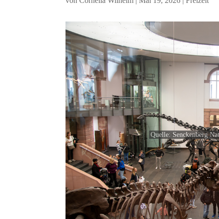
von
Cornelia Wilhelm
|
Mai 19, 2026
|
Freizeit
Quelle: Senckenberg Na