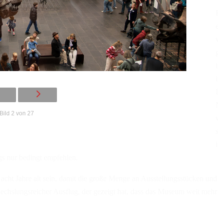
Bild 2 von 27
gs nur bedingt empfehlen.
cht Jahre alt sein, damit die große Menge an Ausstellungsstücken und
echslungsreicher Ausflug, der gezeigt hat, dass das Museum weit mehr z