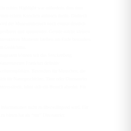
Ein echtes Highlight war außerdem, dass man
einen echten Knochen anfassen durfte. Dadurch
wird der Museumsbesuch noch einmal deutlich
greifbarer und spannender. Gerade solche kleinen
interaktiven Momente bleiben am Ende besonders
im Gedächtnis.
Insgesamt können wir das Senckenberg
Naturmuseum Frankfurt definitiv
weiterempfehlen. Besonders für Menschen, die
sich für Naturgeschichte, Tiere oder Dinosaurier
interessieren, lohnt sich ein Besuch absolut. Für
 Informationen nicht zu überwältigend wird. Für
u bieten hat als “nur” Dinosaurier.