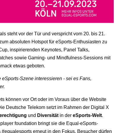
ls steht vor der Tür und verspricht vom 20. bis 21.
zum absoluten Hotspot für eSports-Enthusiasten zu
up, inspirierenden Keynotes, Panel Talks,
tches sowie Gaming- und Mindfulness-Sessions mit
hmack etwas geboten.
die eSports-Szene interessieren - sei es Fans,
er.
ets können vor Ort oder im Voraus über die Website
Die Deutsche Telekom setzt im Rahmen der Digital X
berechtigung
und
Diversität
in der
eSports-Welt
.
ayer foundation bringt sie die Equal-eSports-
equalesports erneut in den Fokus. Besucher dürfen