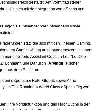
wechslungsreich gestaltet. Am Vormittag stehen
us, die sich mit der Integration von eSports und
.
umjob als Influencer oder Influencerin sowie
atisiert.
Fragerunden statt, die sich mit den Themen Gaming,
ssionellen Gaming-Alltag auseinandersetzen. In einem
nommierte eSports-Assistant Coachin Lea "LeaOne"
bZ
” Lohmann und Danusch "
Arvindir
" Fischer
ragen aus dem Publikum.
esident eSports bei ReKTGlobal, sowie Anne
ity, im Talk Running a World Class eSports Org von
s.
auen, ihre Vorbildfunktion und den Nachwuchs in der