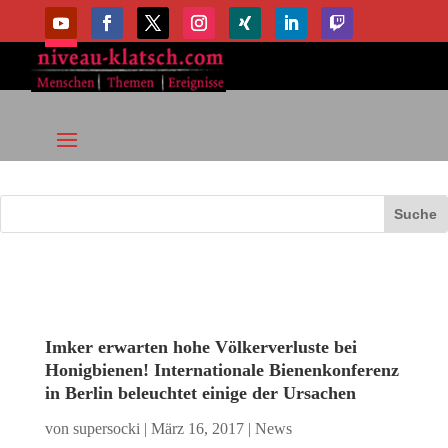
Imker erwarten hohe Völkerverluste bei
Honigbienen! Internationale Bienenkonferenz
in Berlin beleuchtet einige der Ursachen
von
supersocki
|
März 16, 2017
|
News