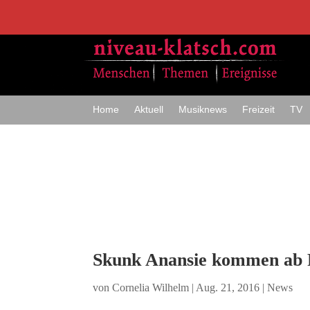
Home
Aktuell
Musiknews
Freizeit
TV
Skunk Anansie kommen ab 
von
Cornelia Wilhelm
|
Aug. 21, 2016
|
News