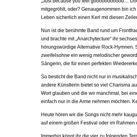
„Just because you feel gooooooooood… Doesn
mitgegröhlt, oder? Genaugenommen bin ich m
Leben sicherlich einen Kerl mit diesen Zeile
Nun ist die berühmte Band rund um Frontfra
und brachte mit „Anarchytecture“ ihr sechse
hörungswürdige Alternative Rock-Hymnen. Schne
zweifelsohne ein wenig melodischer geword
Sängerin, die für einen perfekten Wiederer
So besticht die Band nicht nur in musikalisc
andere Künstlerin bietet so viel Charisma auf
Wort glauben und die wir manchmal, bei e
einfach nur in die Arme nehmen möchten. Ke
Heute hören wir die Songs nicht mehr kaug
auf einem großen Festival oder im Rahmen 
Immerhin könnt ihr die vier zu folgenden Ter