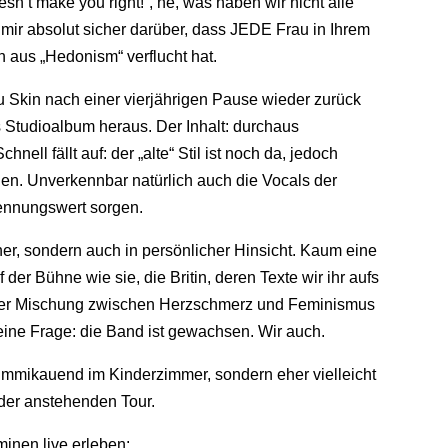
’t make you right!“, ne, was haben wir nicht alle
ir absolut sicher darüber, dass JEDE Frau in Ihrem
n aus „Hedonism“ verflucht hat.
u Skin nach einer vierjährigen Pause wieder zurück
s Studioalbum heraus. Der Inhalt: durchaus
ll fällt auf: der „alte“ Stil ist noch da, jedoch
en. Unverkennbar natürlich auch die Vocals der
kennungswert sorgen.
her, sondern auch in persönlicher Hinsicht. Kaum eine
 der Bühne wie sie, die Britin, deren Texte wir ihr aufs
iner Mischung zwischen Herzschmerz und Feminismus
ine Frage: die Band ist gewachsen. Wir auch.
ummikauend im Kinderzimmer, sondern eher vielleicht
der anstehenden Tour.
minen live erleben: